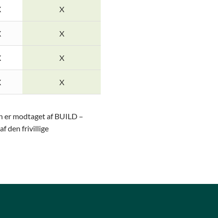
X
X
X
X
X
X
X
X
on er modtaget af BUILD –
f den frivillige