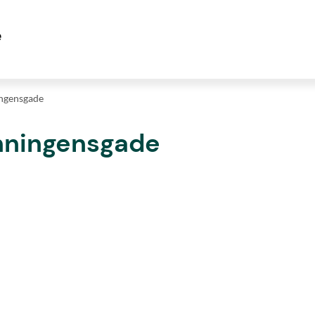
ingensgade
onningensgade