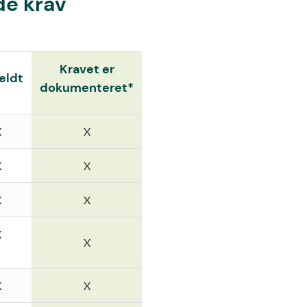
de krav
Kravet er
eldt
dokumenteret*
X
X
X
X
X
X
X
X
X
X