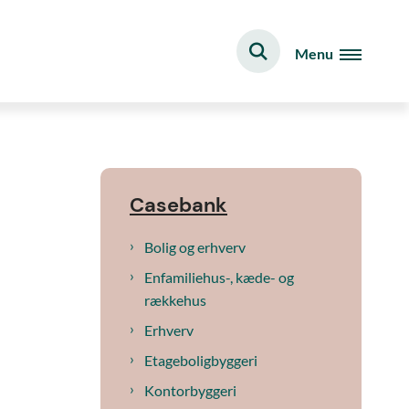
Menu
Casebank
Bolig og erhverv
Enfamiliehus-, kæde- og
rækkehus
Erhverv
Etageboligbyggeri
Kontorbyggeri