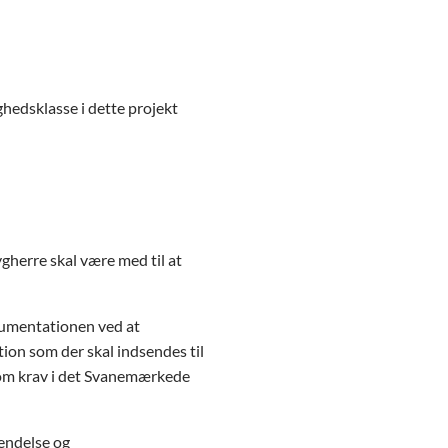
ghedsklasse i dette projekt
gherre skal være med til at
kumentationen ved at
on som der skal indsendes til
som krav i det Svanemærkede
endelse og