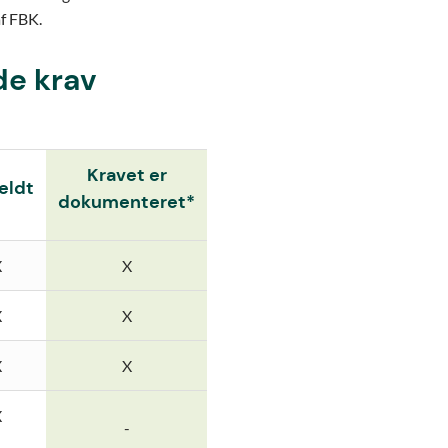
af FBK.
de krav
Kravet er
eldt
dokumenteret*
X
X
X
X
X
X
X
-