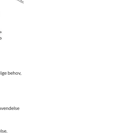
lige behov,
anvendelse
lse.