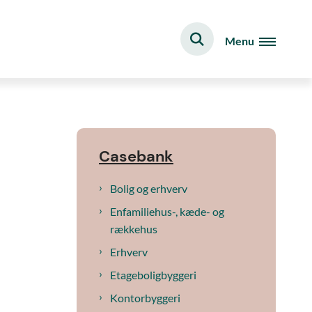
Menu
Casebank
Bolig og erhverv
Enfamiliehus-, kæde- og
rækkehus
Erhverv
Etageboligbyggeri
Kontorbyggeri