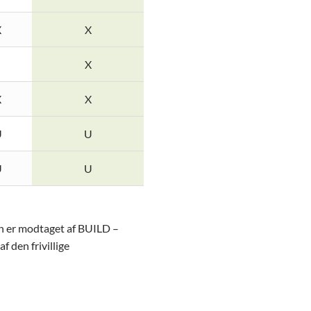
X
X
X
X
X
U
U
U
U
on er modtaget af BUILD –
f den frivillige