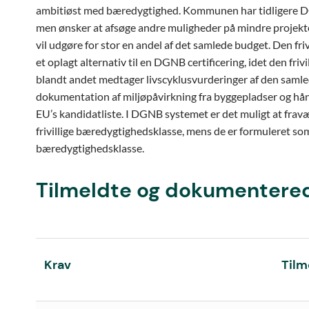
ambitiøst med bæredygtighed. Kommunen har tidligere DG
men ønsker at afsøge andre muligheder på mindre projekte
vil udgøre for stor en andel af det samlede budget. Den fri
et oplagt alternativ til en DGNB certificering, idet den fri
blandt andet medtager livscyklusvurderinger af den samle
dokumentation af miljøpåvirkning fra byggepladser og hån
EU’s kandidatliste. I DGNB systemet er det muligt at fravæ
frivillige bæredygtighedsklasse, mens de er formuleret som k
bæredygtighedsklasse.
Tilmeldte og dokumentere
Krav
Tilm