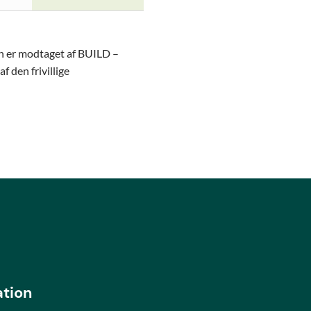
on er modtaget af BUILD –
f den frivillige
ation