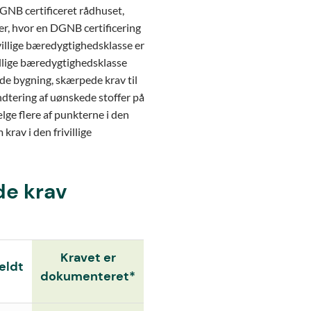
NB certificeret rådhuset,
r, hvor en DGNB certificering
villige bæredygtighedsklasse er
villige bæredygtighedsklasse
de bygning, skærpede krav til
dtering af uønskede stoffer på
lge flere af punkterne i den
rav i den frivillige
de krav
Kravet er
eldt
dokumenteret*