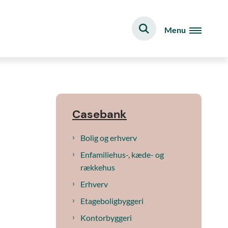
Menu
Casebank
Bolig og erhverv
Enfamiliehus-, kæde- og
rækkehus
Erhverv
Etageboligbyggeri
Kontorbyggeri