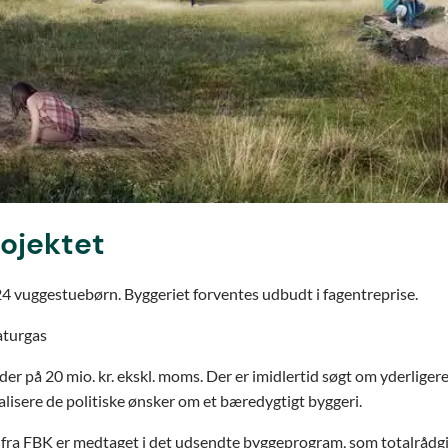
rojektet
24 vuggestuebørn. Byggeriet forventes udbudt i fagentreprise.
aturgas
 på 20 mio. kr. ekskl. moms. Der er imidlertid søgt om yderligere 
ealisere de politiske ønsker om et bæredygtigt byggeri.
v fra FBK er medtaget i det udsendte byggeprogram, som totalrådgi