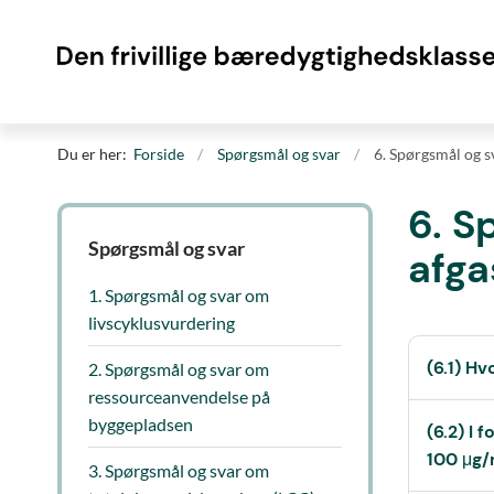
Du er her:
Forside
Spørgsmål og svar
6. Spørgsmål og s
6. S
Spørgsmål og svar
afga
1. Spørgsmål og svar om
livscyklusvurdering
(6.1) Hv
2. Spørgsmål og svar om
ressourceanvendelse på
byggepladsen
(6.2) I
100 μg/
3. Spørgsmål og svar om