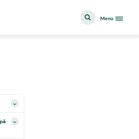
Menu
 på