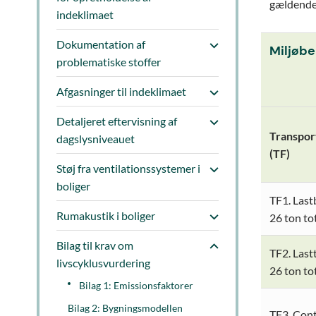
gældende
indeklimaet
Dokumentation af
Miljøbe
problematiske stoffer
Afgasninger til indeklimaet
Detaljeret eftervisning af
Transpor
dagslysniveauet
(TF)
Støj fra ventilationssystemer i
boliger
TF1. Last
Rumakustik i boliger
26 ton to
Bilag til krav om
TF2. Last
livscyklusvurdering
26 ton to
Bilag 1: Emissionsfaktorer
Bilag 2: Bygningsmodellen
TF3. Cont