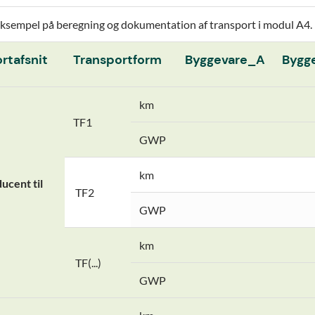
ksempel på beregning og dokumentation af transport i modul A4.
rtafsnit
Transportform
Byggevare_A
Bygg
km
TF1
GWP
km
ducent til
TF2
GWP
km
TF(...)
GWP