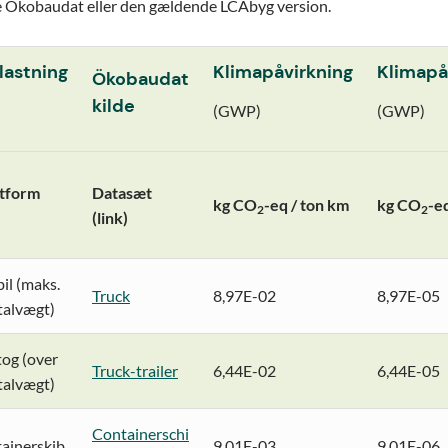
 Ökobaudat eller den gældende LCAbyg version.
lastning
Klimapåvirkning
Klimapå
Ökobaudat
kilde
(GWP)
(GWP)
tform
Datasæt
kg CO
-eq / ton km
kg CO
-e
2
2
(link)
bil (maks.
Truck
8,97E-02
8,97E-05
talvægt)
tog (over
Truck-trailer
6,44E-02
6,44E-05
talvægt)
Containerschi
ainerskib
9,01E-03
9,01E-06