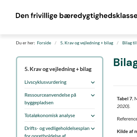
Du er her:
Forside
5. Krav og vejledning + bilag
Bilag t
Bila
5. Krav og vejledning + bilag
Livscyklusvurdering
Ressourceanvendelse på
Tabel 7.
M
byggepladsen
2020)
.
Totaløkonomisk analyse
Reference
Drifts- og vedligeholdelsesplan
Kilde af 
for opretholdelse af