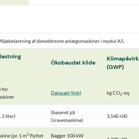
iljøbelastning af dieseldrevne anlægsmaskiner i modul A5.
lastning
Klimapåvirk
Ökobaudat kilde
(GWP)
 for
Datasæt (link)
kg CO
-eq
2
skiner
(baseret på
 1 liter)
3,54E+00
Gravemaskine)
3
ine (pr. 1 m
flyttet
Bagger 100 kW