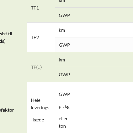
km
TF1
GWP
km
ist til
TF2
ds)
GWP
km
TF(...)
GWP
GWP
Hele
pr. kg
leverings
sfaktor
eller
-kæde
ton