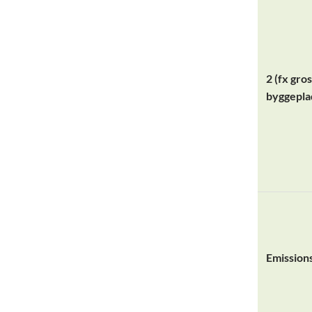
2 (fx gross
byggepla
Emission