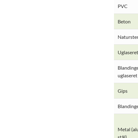
PVC
Beton
Naturste
Uglaseret
Blandinge
uglaseret
Gips
Blandinge
Metal (alu
stål)