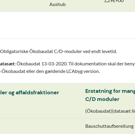
1,29E+00
Aushub
Obligatoriske Ökobaudat C/D-moduler ved endt levetid.
datasæt:
Ökobaudat 13-03-2020. Til dokumentation skal der beny
 Ökobaudat eller den gældende LCAbyg version.
Erstatning for man
ler og affaldsfraktioner
C/D moduler
(Ökobaudat)(datasæt l
Bauschuttaufbereitung