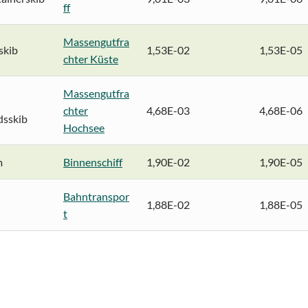
ff
Massengutfra
skib
1,53E-02
1,53E-05
chter Küste
Massengutfra
chter
4,68E-03
4,68E-06
sskib
Hochsee
m
Binnenschiff
1,90E-02
1,90E-05
Bahntranspor
1,88E-02
1,88E-05
t