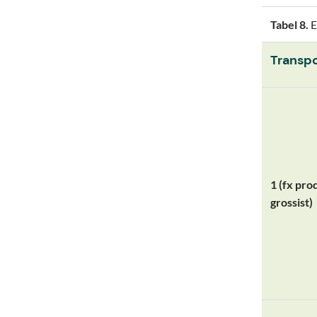
Tabel 8.
E
Transpo
1 (fx pro
grossist)