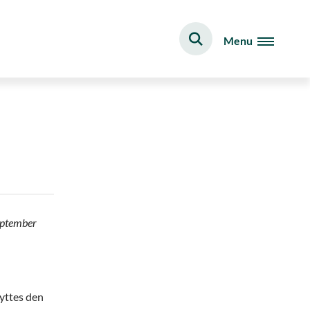
Menu
september
yttes den