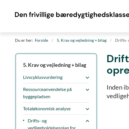
Du er her:
Forside
5. Krav og vejledning + bilag
Drifts-
Drif
5. Krav og vejledning + bilag
opre
Livscyklusvurdering
Inden ib
Ressourceanvendelse på
vedligeh
byggepladsen
Totaløkonomisk analyse
Drifts- og
vedligeholdelsesplan for