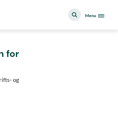
Menu
n for
ifts- og