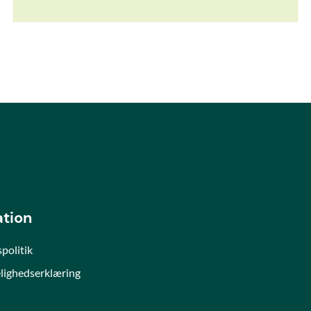
ation
spolitik
lighedserklæring