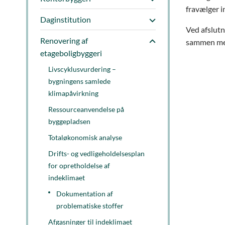
fravælger i
Daginstitution
Ved afslutn
Renovering af
sammen med
etageboligbyggeri
Livscyklusvurdering –
bygningens samlede
klimapåvirkning
Ressourceanvendelse på
byggepladsen
Totaløkonomisk analyse
Drifts- og vedligeholdelsesplan
for opretholdelse af
indeklimaet
Dokumentation af
problematiske stoffer
Afgasninger til indeklimaet