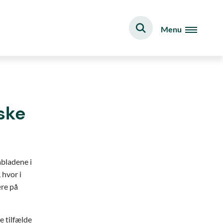
Menu
ske
abladene i
 hvor i
ære på
 tilfælde