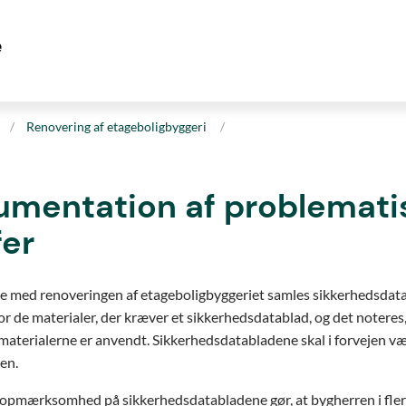
Renovering af etageboligbyggeri
mentation af problemati
fer
se med renoveringen af etageboligbyggeriet samles sikkerhedsdat
r de materialer, der kræver et sikkerhedsdatablad, og det noteres,
aterialerne er anvendt. Sikkerhedsdatabladene skal i forvejen v
en.
opmærksomhed på sikkerhedsdatabladene gør, at bygherren i flere