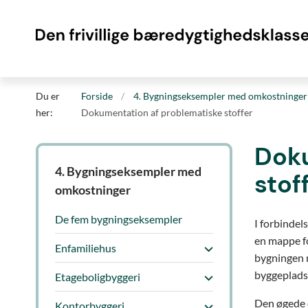
Du er
Forside
4. Bygningseksempler med omkostninger
her:
Dokumentation af problematiske stoffer
Doku
4. Bygningseksempler med
stof
omkostninger
De fem bygningseksempler
I forbindel
en mappe fo
Enfamiliehus
bygningen m
byggeplads
Etageboligbyggeri
Den øgede 
Kontorbyggeri